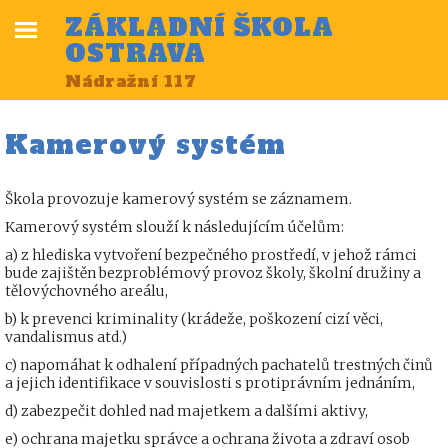
ZÁKLADNÍ ŠKOLA
OSTRAVA
Nádražní 117
Kamerový systém
Škola provozuje kamerový systém se záznamem.
Kamerový systém slouží k následujícím účelům:
a) z hlediska vytvoření bezpečného prostředí, v jehož rámci
bude zajištěn bezproblémový provoz školy, školní družiny a
tělovýchovného areálu,
b) k prevenci kriminality (krádeže, poškození cizí věci,
vandalismus atd.)
c) napomáhat k odhalení případných pachatelů trestných činů
a jejich identifikace v souvislosti s protiprávním jednáním,
d) zabezpečit dohled nad majetkem a dalšími aktivy,
e) ochrana majetku správce a ochrana života a zdraví osob