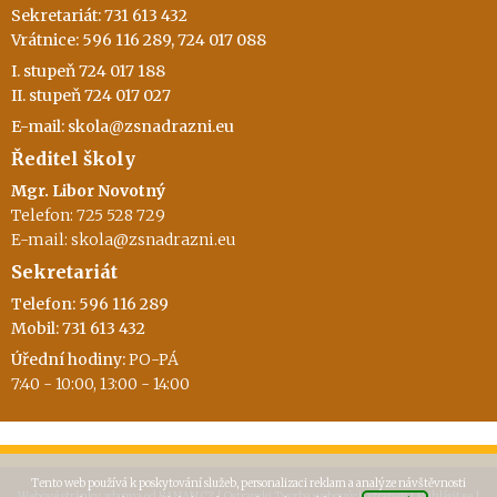
Sekretariát: 731 613 432
Vrátnice: 596 116 289, 724 017 088
I. stupeň 724 017 188
II. stupeň 724 017 027
E-mail: skola@zsnadrazni.eu
Ředitel školy
Mgr. Libor Novotný
Telefon: 725 528 729
E-mail: skola@zsnadrazni.eu
Sekretariát
Telefon: 596 116 289
Mobil: 731 613 432
Úřední hodiny:
PO-PÁ
7:40 - 10:00, 13:00 - 14:00
Tento web používá k poskytování služeb, personalizaci reklam a analýze návštěvnosti
Webové stránky zdarma
od
BANAN.CZ
|
Ostravski Tvorba webových stránek
|
Přihlásit se
|