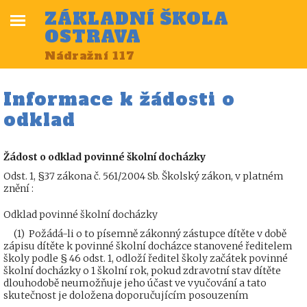
ZÁKLADNÍ ŠKOLA
OSTRAVA
Nádražní 117
Informace k žádosti o
odklad
Žádost o odklad povinné školní docházky
Odst. 1, §37 zákona č. 561/2004 Sb. Školský zákon, v platném
znění :
Odklad povinné školní docházky
(1) Požádá-li o to písemně zákonný zástupce dítěte v době
zápisu dítěte k povinné školní docházce stanovené ředitelem
školy podle § 46 odst. 1, odloží ředitel školy začátek povinné
školní docházky o 1 školní rok, pokud zdravotní stav dítěte
dlouhodobě neumožňuje jeho účast ve vyučování a tato
skutečnost je doložena doporučujícím posouzením