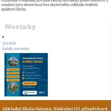
rozhodne o odkladu povinné školní docházky podle odstavce 1,
oznámí tuto skutečnost bez zbytečného odkladu řediteli
spádové školy.
Novinky
22.5.2026
Letak_corrency
Základní škola Ostrava, Nádražní 117, příspěvková