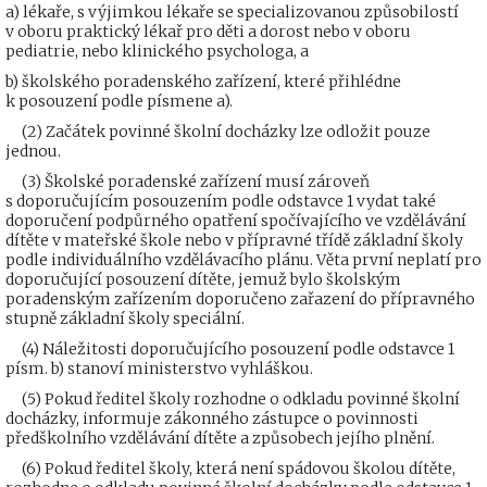
a) lékaře, s výjimkou lékaře se specializovanou způsobilostí
v oboru praktický lékař pro děti a dorost nebo v oboru
pediatrie, nebo klinického psychologa, a
b) školského poradenského zařízení, které přihlédne
k posouzení podle písmene a).
(2) Začátek povinné školní docházky lze odložit pouze
jednou.
(3) Školské poradenské zařízení musí zároveň
s doporučujícím posouzením podle odstavce 1 vydat také
doporučení podpůrného opatření spočívajícího ve vzdělávání
dítěte v mateřské škole nebo v přípravné třídě základní školy
podle individuálního vzdělávacího plánu. Věta první neplatí pro
doporučující posouzení dítěte, jemuž bylo školským
poradenským zařízením doporučeno zařazení do přípravného
stupně základní školy speciální.
(4) Náležitosti doporučujícího posouzení podle odstavce 1
písm. b) stanoví ministerstvo vyhláškou.
(5) Pokud ředitel školy rozhodne o odkladu povinné školní
docházky, informuje zákonného zástupce o povinnosti
předškolního vzdělávání dítěte a způsobech jejího plnění.
(6) Pokud ředitel školy, která není spádovou školou dítěte,