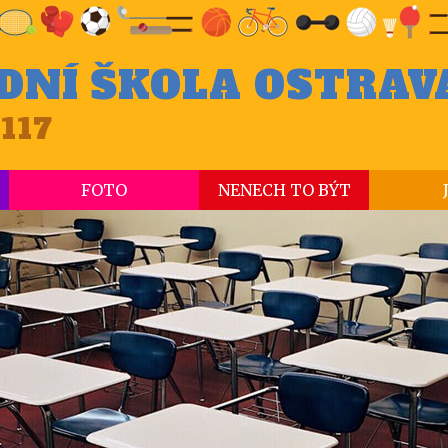
DNÍ ŠKOLA OSTRAV
117
FOTO
NENECH TO BÝT