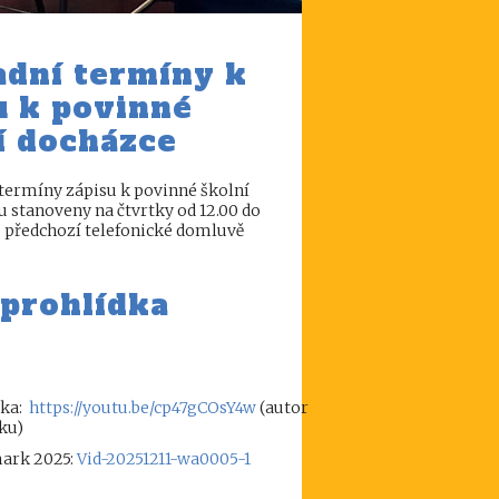
dní termíny k
u k povinné
í docházce
termíny zápisu k povinné školní
u stanoveny na čtvrtky od 12.00 do
po předchozí telefonické domluvě
prohlídka
dka:
https://youtu.be/cp47gCOsY4w
(autor
íku)
mark 2025:
Vid-20251211-wa0005-1