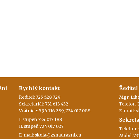
žní
Rychlý kontakt
Ředitel
Ředitel: 725 528 729
Mgr. Lib
Sekretariát: 731 613 432
Telefon: 
Vrátnice: 596 116 289, 724 017 088
E-mail: 
I. stupeň 724 017 188
Sekreta
II. stupeň 724 017 027
Telefon: 
E-mail: skola@zsnadrazni.eu
Mobil: 73