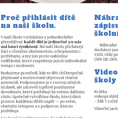
Proč přihlásit dítě
Náhra
na naši školu.
zápis
školn
V naší škole vycházíme z jednoduchého
přesvědčení:
každé dítě je jedinečné a u nás
Náhradní 
má šanci vyniknout
. Na naši školu přicházejí
docházce jso
žáci s různými zkušenostmi, schopnostmi i
13.00, vždy 
potřebami, a my jim proto nabízíme
(596 116 289).
vzdělávání, které respektuje jejich individuální
tempo i možnosti.
Video
Budujeme prostředí, kde se děti cítí bezpečně,
přijímané a motivované objevovat vlastní
školy
potenciál. Podporujeme je v rozvoji silných
stránek, ale zároveň trpělivě posilujeme
Krátka
dovednosti, které potřebují ke svému dalšímu
videoprohlí
růstu. Společně vytváříme školu, která dává
- žák 7. ročn
prostor každému dítěti uspět — po svém,
vlastním tempem a s podporou, kterou
Vánoční jar
potřebuje.