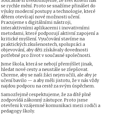
Současně si uvědomujeme, že svět kolem nás
se rychle mění. Proto se snažíme přinášet do
výuky moderní postupy a technologie, které
dětem otevírají nové možnosti učení.
Pracujeme s digitálními nástroji,
interaktivními aplikacemi i inovativními
metodami, které podporují aktivní zapojení a
kritické myšlení. Vyučování stavíme na
praktických zkušenostech, spolupráci a
objevování, aby děti získávaly dovednosti
potřebné pro život v současné společnosti.
Jsme škola, která se nebojí přemýšlet jinak,
hledat nové cesty a neustále se zlepšovat.
Chceme, aby se naši žáci nejen učili, ale aby je
učení bavilo — a aby měli jistotu, že v nás vždy
najdou podporu na cestě za svým úspěchem.
Samozřejmě respektujeme, že za dítě plně
zodpovídá zákonný zástupce. Proto jsme
otevřeni k vzájemné komunikaci mezi rodiči a
pedagogy školy.