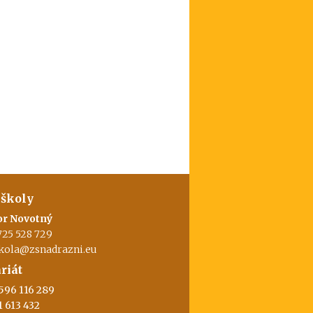
 školy
or Novotný
725 528 729
skola@zsnadrazni.eu
riát
596 116 289
1 613 432