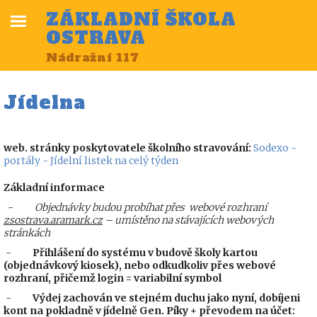
ZÁKLADNÍ ŠKOLA
OSTRAVA
Nádražní 117
Jídelna
web. stránky poskytovatele školního stravování:
Sodexo -
portály - Jídelní listek na celý týden
Základní informace
-
Objednávky budou probíhat přes webové rozhraní
zsostrava.aramark.cz
– umístěno na stávajících webových
stránkách
-
Přihlášení do systému v budově školy kartou
(objednávkový kiosek), nebo odkudkoliv přes webové
rozhraní, přičemž login = variabilní symbol
-
Výdej zachován ve stejném duchu jako nyní, dobíjeni
kont na pokladně v jídelně Gen. Píky + převodem na účet: