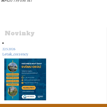
M
+420 739 036 387
Novinky
22.5.2026
Letak_corrency