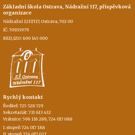
Základní škola Ostrava, Nádražní 117, příspěvková
organizace
Nádražní 1217/117, Ostrava, 702 00
IČ: 70933979
RED_IZO: 600 145 000
Rychlý kontakt
Ředitel: 725 528 729
Sekretariát: 731 613 432
Vrátnice: 596 116 289, 724 017 088
I. stupeň 724 017 188
II. stupeň 724 017 027