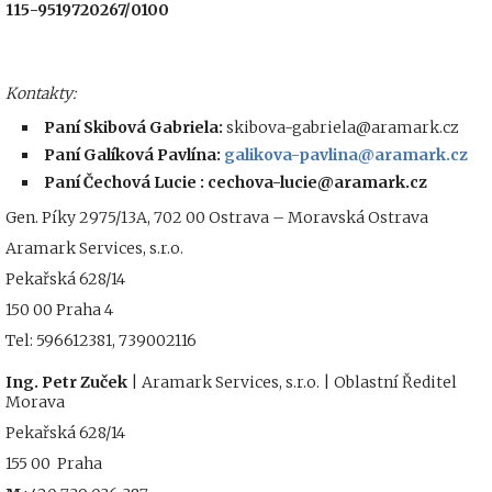
115-9519720267/0100
Kontakty:
Paní Skibová Gabriela:
skibova-gabriela@aramark.cz
Paní Galíková Pavlína:
galikova-pavlina@aramark.cz
Paní Čechová Lucie : cechova-lucie@aramark.cz
Gen. Píky 2975/13A, 702 00 Ostrava – Moravská Ostrava
Aramark Services, s.r.o.
Pekařská 628/14
150 00 Praha 4
Tel: 596612381, 739002116
Ing. Petr Zuček
| Aramark Services, s.r.o. | Oblastní Ředitel
Morava
Pekařská 628/14
155 00 Praha