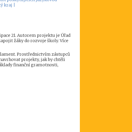
ý kraj |
ipace 21. Autorem projektu je Úřad
pojit žáky do rozvoje školy. Více
arlament. Prostřednictvím zástupců
avrhovat projekty, jak by chtěli
základy finanční gramotnosti,