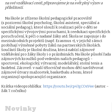
na své vzdělávací cestě, připravujeme je na svět plný výzev a
příležitostí.
Na škole je zřízeno školní pedagogické pracoviště
(s pozicemi školní psycholog, školní asistent, speciální a
sociální pedagog), které slouží k realizaci péče o děti se
specifickými vývojovými poruchami, k reedukaci specifických
poruch učení, k péči o nadané žáky atd. Škola se zapojuje i do
mezinárodních projektů (např. Erasmus +), v jejichž rámci
probíhají výměnné pobyty žáků na partnerských školách.
Součástí školy je školní družina, která nabízí zájmové
vzdělávání pro žáky školy i o prázdninách. Na škole působí řada
zájmových kroužků pod vedením našich pedagogů -
sportovní, ekologický, výtvarný, modelářský, stolní tenis a
hudební. Zároveň v naší tělocvičně mohou dětí navštěvovat
zájmové útvary mažoretek, basketbalu a boxu, které
organizují spolupracující organizace.
Krátka videoprohlídka:
https://youtu.be/cp47gCOsY4w
(autor -
žák 7. ročníku)
Novinky