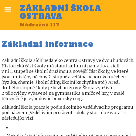
ZÁKLADNÍ ŠKOLA
OSTRAVA
Nádražní 117
Základní informace
Základní škola sídlí nedaleko centra Ostravy ve dvou budovách.
Historická část školy má statut kulturní památky a sídlí
v ní 1. stupeň se školní družinou a novější část školy, ve které
jsou umístěny učebny 2. stupně a většina odborných učeben
(fyzika, chemie, školní dílny, školní kuchyňka atd.). Areál
druhého stupně školy je bezbariérový. Škola využívá
2 tělocvičny vybavené na gymnastiku a míčové hry, v malé
tělocvičně je vybudován boxerský ring.
Základní škola pracuje podle školního vzdělávacího programu
pod názvem „Vzdělávání pro život - dobrý start do života" s
následující vizí:
Naše škola je živým centrem vzdělání, kreativity a porozumění,