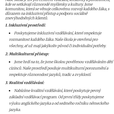
kde se setkávají různorodé myšlenky a kultury. Jsme
komunitou, která se věnuje celkovému rozvoji každého žáka, s
důrazem na inkluzivní přístup a podporu sociálně
znevýhodněných klientů.
1. Inkluzivní prostředí:
Poskytujeme inkluzivní vzdělávání, které respektuje
rozmanitost každého žáka. Naše škola je otevřená pro
všechny, ať už mají jakýkoliv původ či individuální potřeby.
2. Multikulturní přístup:
Jsme hrdí na to, že jsme školou pověřenou vzděláváním dětí
cizinců. Naše prostředí posiluje multikulturní porozumění a
respektuje různorodost jazyků, tradic a zvyklostí.
3. Kvalitní vzdělávání:
Nabízíme kvalitní vzdělávání, které poskytuje pevný
základní vzdělávací program. Od první třídy poskytujeme
výuku anglického jazyka a od sedmého ročníku německého
jazyka.