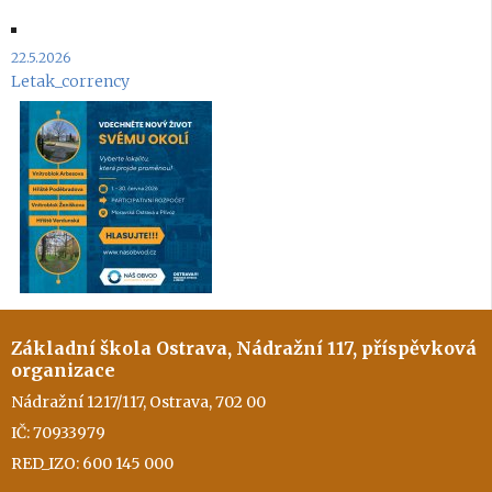
22.5.2026
Letak_corrency
Základní škola Ostrava, Nádražní 117, příspěvková
organizace
Nádražní 1217/117, Ostrava, 702 00
IČ: 70933979
RED_IZO: 600 145 000