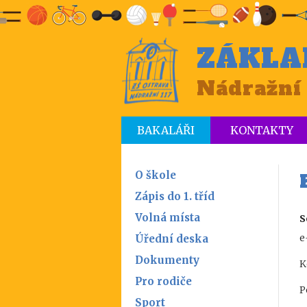
ZÁKLA
Nádražní 
BAKALÁŘI
KONTAKTY
O škole
Zápis do 1. tříd
Volná místa
S
e
Úřední deska
Dokumenty
K
Pro rodiče
P
Sport