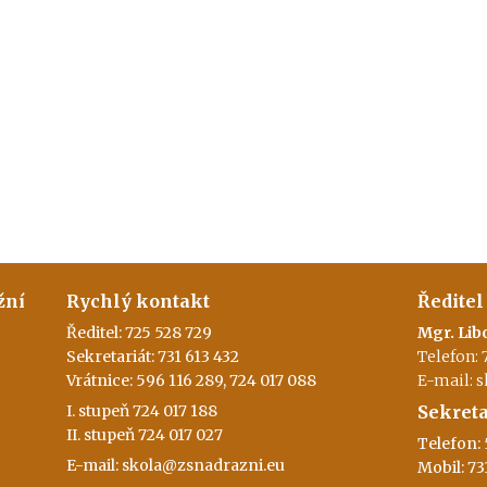
žní
Rychlý kontakt
Ředitel
Ředitel: 725 528 729
Mgr. Lib
Sekretariát: 731 613 432
Telefon: 
Vrátnice: 596 116 289, 724 017 088
E-mail: 
I. stupeň 724 017 188
Sekreta
II. stupeň 724 017 027
Telefon: 
E-mail: skola@zsnadrazni.eu
Mobil: 73