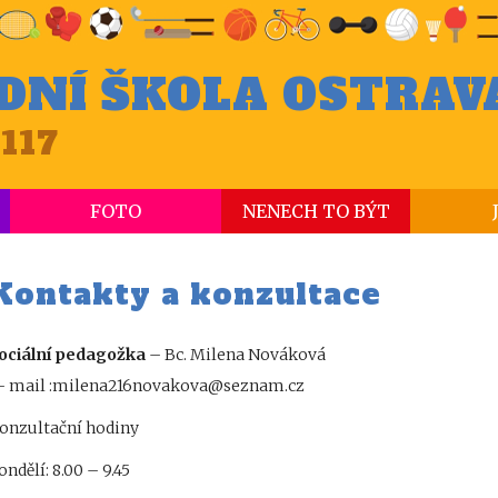
DNÍ ŠKOLA OSTRAV
117
FOTO
NENECH TO BÝT
Kontakty a konzultace
ociální pedagožka
– Bc. Milena Nováková
- mail :milena216novakova@seznam.cz
onzultační hodiny
ondělí: 8.00 – 9.45