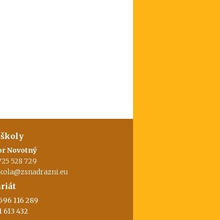
 školy
or Novotný
725 528 729
skola@zsnadrazni.eu
riát
596 116 289
1 613 432