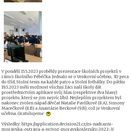
V pondělí 15.5.2023 proběhly prezentace školních projektů v
rámci školního Pébéčka. Jednalo se o Venkovní učebnu, 3D pera
do tříd, Stolní tenis na každé patro a Stolní fotbálky. Do pátku
19.5.2023 měli možnost všichni žáci naší školy dát
prostřednictvím aplikace svůj hlas (respektive dva hlasy)
projektu, který se jim nejvíc líbil. Nejlepším projektem byl
nakonec zvolen nápad děvčat Natalie Pavlíkové (8.A), Simony
Macečkové (8.B) a Anastázie Berkové (9.B), což je Venkovní
učebna. Gratulujeme
Výsledky: https://application.decision21.cz/zs-nadrazni-
moravska-ostrava-a-privoz-moravskoslezsky-2022-3/