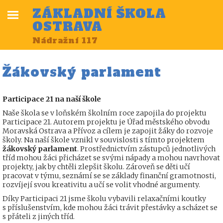
ZÁKLADNÍ ŠKOLA
OSTRAVA
Nádražní 117
Žákovský parlament
Participace 21 na naší škole
Naše škola se v loňském školním roce zapojila do projektu
Participace 21. Autorem projektu je Úřad městského obvodu
Moravská Ostrava a Přívoz a cílem je zapojit žáky do rozvoje
školy. Na naší škole vznikl v souvislosti s tímto projektem
žákovský parlament
. Prostřednictvím zástupců jednotlivých
tříd mohou žáci přicházet se svými nápady a mohou navrhovat
projekty, jak by chtěli zlepšit školu. Zároveň se děti učí
pracovat v týmu, seznámí se se základy finanční gramotnosti,
rozvíjejí svou kreativitu a učí se volit vhodné argumenty.
Díky Participaci 21 jsme školu vybavili relaxačními koutky
s příslušenstvím, kde mohou žáci trávit přestávky a scházet se
s přáteli z jiných tříd.