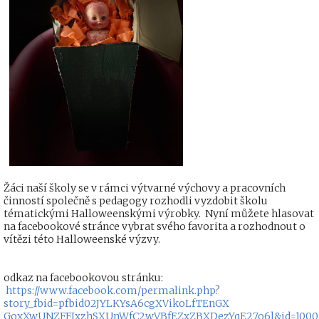
Žáci naší školy se v rámci výtvarné výchovy a pracovních
činností společně s pedagogy rozhodli vyzdobit školu
tématickými Halloweenskými výrobky. Nyní můžete hlasovat
na facebookové stránce vybrat svého favorita a rozhodnout o
vítězi této Halloweenské výzvy.
odkaz na facebookovou stránku:
https://www.facebook.com/permalink.php?
story_fbid=pfbid02JYLKYsA6cgXVikoLfTEnGX
GoxXwUNZFFJxzhSXUnWfC2wVBfEZxZBXDezYqE27o6l&id=1000572