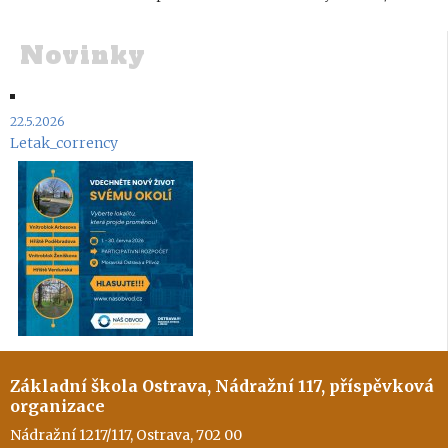
Novinky
22.5.2026
Letak_corrency
Základní škola Ostrava, Nádražní 117, příspěvková
organizace
Nádražní 1217/117, Ostrava, 702 00