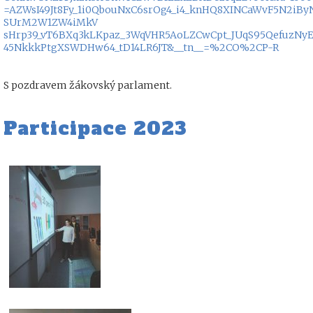
=AZWsI49Jt8Fy_1i0QbouNxC6srOg4_i4_knHQ8XINCaWvF5N2iB
SUrM2W1ZW4iMkV
sHrp39_vT6BXq3kLKpaz_3WqVHR5AoLZCwCpt_JUqS95QefuzNyE
45NkkkPtgXSWDHw64_tD14LR6JT&__tn__=%2CO%2CP-R
S pozdravem žákovský parlament.
Participace 2023