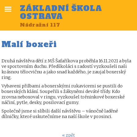
ZÁKLADNÍ ŠKOLA
OSTRAVA
Nádražní 117
Malí boxeři
Druhá návštěva dětí z MŠ Šafaříkova proběhla 16.11.2021 a byla
ve sportovním duchu. Předškoláci s radostí vyzkoušeli naši
krásnou tělocvičnu a jako snad každého, je zaujal boxerský
ring.
Vybaveni přilbami a boxerskými rukavicemi se pustili do
boxerských klání. Soupeřili s žákyněmi deváté třídy. Kdo
zrovna neboxoval v ringu, vyzkoušel tréninkové boxerské
náčiní, pytle, desky, posilovací gumy.
Společně jsme si slíbili další návštěvu – vánočně laděné
dílničky, které uskutečníme na naší škole v prosinci.
« zpět