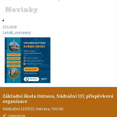
Novinky
22.5.2026
Letak_corrency
Základní škola Ostrava, Nádražní 117, příspěvková
organizace
Nádražní 1217/117, Ostrava, 702 00
IČ: 70933979