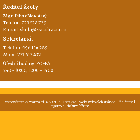
Ředitel školy
Mgr. Libor Novotný
Telefon: 725 528 729
E-mail: skola@zsnadrazni.eu
Sekretariát
Telefon: 596 116 289
Mobil: 731 613 432
Úřední hodiny:
PO-PÁ
7:40 - 10:00, 13:00 - 14:00
Webové stránky zdarma
od
BANAN.CZ
|
Ostravski Tvorba webových stránek
|
Přihlásit se
|
registrace
|
diskuzní fórum