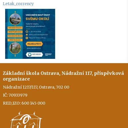
Letak_corrency
Základní škola Ostrava, Nádražní 117, příspěvková
organizace
Nádražní 1217/117, Ostrava, 702 00
IČ: 70933979
RED_IZO: 600 145 000