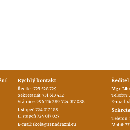
žní
Rychlý kontakt
Ředitel
Ředitel: 725 528 729
Mgr. Lib
Sekretariát: 731 613 432
Telefon: 
Vrátnice: 596 116 289, 724 017 088
E-mail: 
I. stupeň 724 017 188
Sekreta
II. stupeň 724 017 027
Telefon: 
E-mail: skola@zsnadrazni.eu
Mobil: 73