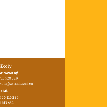
 školy
or Novotný
725 528 729
skola@zsnadrazni.eu
riát
596 116 289
1 613 432