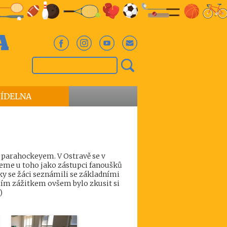
A
JÍDELNA
 s parahockeyem. V Ostravě se v
eme u toho jako zástupci fanoušků
y se žáci seznámili se základními
ím zážitkem ovšem bylo zkusit si
)