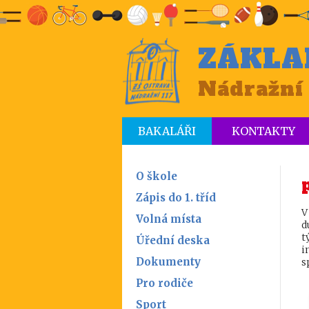
ZÁKLA
Nádražní 
BAKALÁŘI
KONTAKTY
O škole
Zápis do 1. tříd
V
Volná místa
d
t
Úřední deska
i
Dokumenty
s
Pro rodiče
Sport