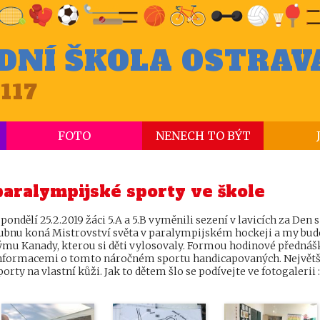
DNÍ ŠKOLA OSTRAV
117
FOTO
NENECH TO BÝT
paralympijské sporty ve škole
 pondělí 25.2.2019 žáci 5.A a 5.B vyměnili sezení v lavicích za Den
ubnu koná Mistrovství světa v paralympijském hockeji a my bud
ýmu Kanady, kterou si děti vylosovaly. Formou hodinové přednášk
nformacemi o tomto náročném sportu handicapovaných. Největš
porty na vlastní kůži. Jak to dětem šlo se podívejte ve fotogalerii :