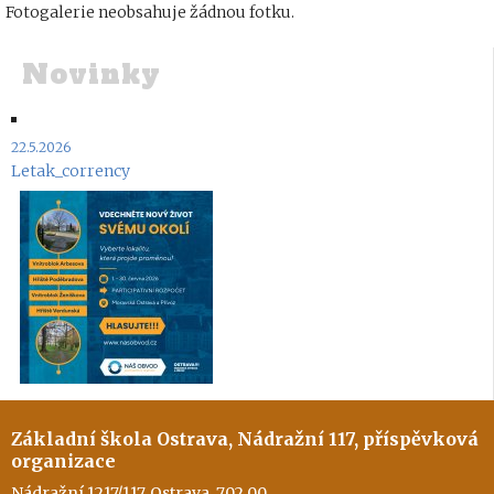
Fotogalerie neobsahuje žádnou fotku.
Novinky
22.5.2026
Letak_corrency
Základní škola Ostrava, Nádražní 117, příspěvková
organizace
Nádražní 1217/117, Ostrava, 702 00